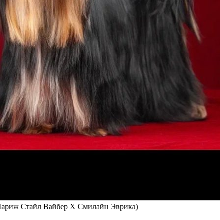
иж Стайл Вайбер Х Смилайн Эврика)