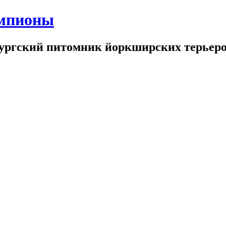
емпионы
бургский питомник йоркширских терьер