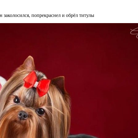
н заколосился, попрекраснел и обрёл титулы