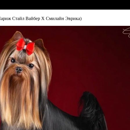
иж Стайл Вайбер Х Смилайн Эврика)