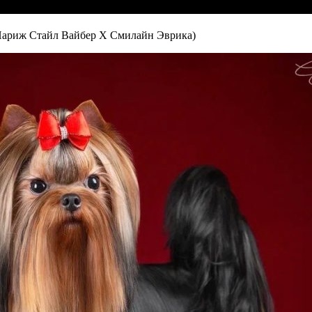
иж Стайл Вайбер Х Смилайн Эврика)