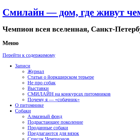
Смилайн — дом, где живут ч
Чемпион всея вселенная, Санкт-Петер
Меню
Перейти к содержимому
Записи
Журнал
Статьи о йоркширском терьере
Не про собак
Выставки
СМИЛАЙН на конкурсах питомников
Почему я — «собачник»
О питомнике
Собаки
Алмазный фонд
Подрастающее поколение
Проданные собаки
Предлагаются для вязок
Список Чемпионов