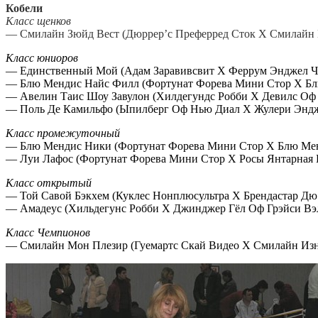
Кобели
Класс щенков
— Смилайн Зюйд Вест (Дюррер’с Преферред Сток Х Смилайн 
Класс юниоров
— Единственный Мой (Адам Заравивсвит Х Феррум Энджел Чер
— Блю Мендис Найс Филл (Фортунат Форева Мини Стор Х Блю 
— Авелин Таис Шоу Завулон (Хилдегундс Робби Х Девилс Оф Й
— Поль Де Камильфо (Ыпилберг Оф Нью Диал Х Жулери Энджи 
Класс промежуточный
— Блю Мендис Ники (Фортунат Форева Мини Стор Х Блю Менди
— Луи Лафос (Фортунат Форева Мини Стор Х Росы Янтарная Кап
Класс открытый
— Той Савой Бэкхем (Куклес Нонплюсультра Х Брендастар Дю 
— Амадеус (Хильдегунс Робби Х Джинджер Гёл Оф Грэйси Вэлл
Класс Чемпионов
— Смилайн Мон Плезир (Гуемартс Скай Видео Х Смилайн Изнт