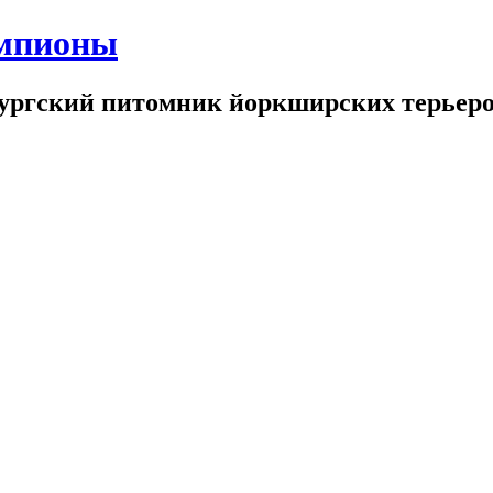
емпионы
бургский питомник йоркширских терьер