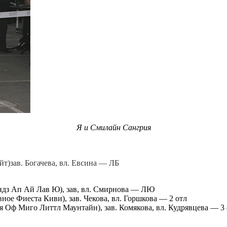
Я и Смилайн Сангрия
т)зав. Богачева, вл. Евсина — ЛБ
дз Ап Ай Лав Ю), зав, вл. Смирнова — ЛЮ
ое Фиеста Киви), зав. Чекова, вл. Горшкова — 2 отл
Оф Миго Литтл Маунтайн), зав. Комякова, вл. Кудрявцева — 3 