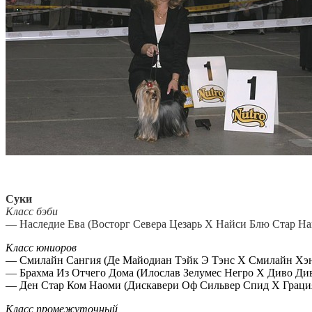
Суки
Класс бэби
— Наследие Ева (Восторг Севера Цезарь Х Найси Блю Стар Най
Класс юниоров
— Смилайн Сангия (Де Майодиан Тэйк Э Тэнс Х Смилайн Хэн
— Брахма Из Отчего Дома (Илослав Зелумес Негро Х Диво Дивн
— Ден Стар Ком Наоми (Дискавери Оф Сильвер Спид Х Грация 
Класс промежуточный