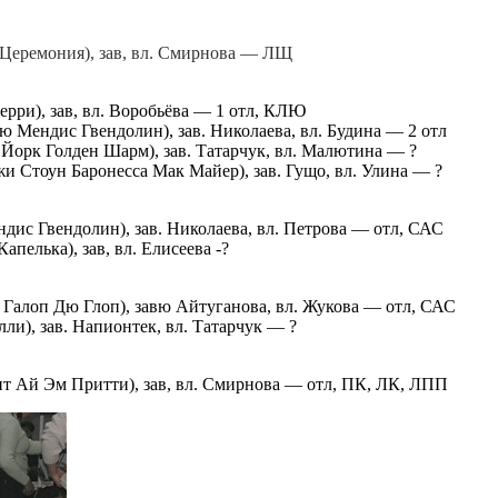
Церемония), зав, вл. Смирнова — ЛЩ
ри), зав, вл. Воробьёва — 1 отл, КЛЮ
Мендис Гвендолин), зав. Николаева, вл. Будина — 2 отл
орк Голден Шарм), зав. Татарчук, вл. Малютина — ?
Стоун Баронесса Мак Майер), зав. Гущо, вл. Улина — ?
с Гвендолин), зав. Николаева, вл. Петрова — отл, САС
елька), зав, вл. Елисеева -?
Галоп Дю Глоп), завю Айтуганова, вл. Жукова — отл, САС
и), зав. Напионтек, вл. Татарчук — ?
 Ай Эм Притти), зав, вл. Смирнова — отл, ПК, ЛК, ЛПП