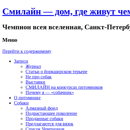
Смилайн — дом, где живут ч
Чемпион всея вселенная, Санкт-Петер
Меню
Перейти к содержимому
Записи
Журнал
Статьи о йоркширском терьере
Не про собак
Выставки
СМИЛАЙН на конкурсах питомников
Почему я — «собачник»
О питомнике
Собаки
Алмазный фонд
Подрастающее поколение
Проданные собаки
Предлагаются для вязок
Список Чемпионов