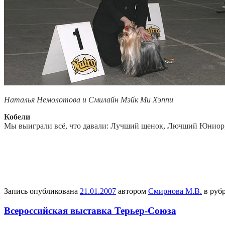
Наталья Немолотова и Смилайн Мэйк Ми Хэппи
Кобели
Мы выиграли всё, что давали: Лучший щенок, Лючший Юниор, 
Запись опубликована
21.01.2007
автором
Смирнова М.В.
в руб
Всероссийская выставка Терьер-Союза