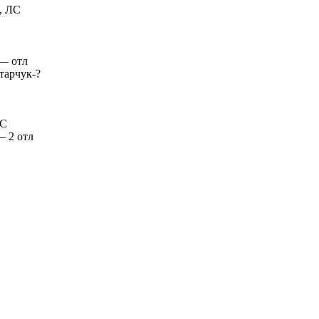
, ЛС
— отл
тарчук-?
АС
— 2 отл