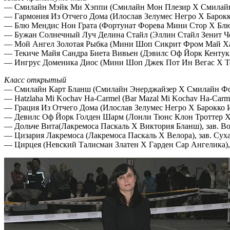
— Смилайн Мэйк Ми Хэппи (Смилайн Мон Плезир Х Смилайн Зе
— Гармония Из Отчего Дома (Илослав Зелумес Негро Х Барокко 
— Блю Мендис Нон Грата (Фортунат Форева Мини Стор Х Блю 
— Бужан Солнечный Луч Делина Стайл (Эллин Стайл Зенит Че
— Мой Ангел Золотая Рыбка (Мини Шоп Сикрит Фром Май Хард
— Текиче Майя Сандра Биета Вивьен (Дэвилс Оф Йорк Кентукки
— Ингрус Доменика Диос (Мини Шоп Джек Пот Ин Вегас Х Тек
Класс открытый
— Смилайн Карт Бланш (Смилайн Энерджайзер Х Смилайн Форт
— Hatzlaha Mi Kochav Ha-Carmel (Bar Mazal Mi Kochav Ha-Carmel
— Грация Из Отчего Дома (Илослав Зелумес Негро Х Барокко Из
— Девилс Оф Йорк Голден Шарм (Лонли Тюнс Клон Троттер Х Д
— Дольче Вита(Лакремоса Паскаль Х Виктория Бланш), зав. Во
— Цизария Лакремоса (Лакремоса Паскаль Х Велора), зав. Суха
— Цирцея (Невский Талисман Златен Х Гарден Сар Ангелика), 