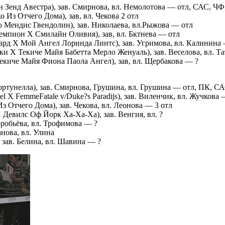
нд Авестра), зав. Смирнова, вл. Немолотова — отл, САС, ЧФ
Из Отчего Дома), зав, вл. Чекова 2 отл
Мендис Гвендолин), зав. Николаева, вл.Рыжова — отл
мпион Х Смилайн Оливия), зав, вл. Бктнева — отл
 Х Мой Ангел Лоринда Линтс), зав. Угримова, вл. Калинина 
 Х Текиче Майя Бабетта Мерло Женуаль), зав. Веселова, вл. Та
иче Майя Фиона Паола Ангел), зав, вл. Щербакова — ?
унелла), зав. Смирнова, Грушина, вл. Грушина — отл, ПК, С
 Х FemmeFatale v/Duke?s Paradijs), зав. Виленчик, вл. Жучкова 
 Отчего Дома), зав. Чекова, вл. Леонова — 3 отл
евилс Оф Йорк Ха-Ха-Ха), зав. Венгия, вл. ?
робьёва, вл. Трофимова — ?
нова, вл. Улина
зав. Белина, вл. Шавина — ?