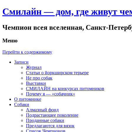
Смилайн — дом, где живут ч
Чемпион всея вселенная, Санкт-Петер
Меню
Перейти к содержимому
Записи
Журнал
Статьи о йоркширском терьере
Не про собак
Выставки
СМИЛАЙН на конкурсах питомников
Почему я — «собачник»
О питомнике
Собаки
Алмазный фонд
Подрастающее поколение
Проданные собаки
Предлагаются для вязок
Список Чемпионов