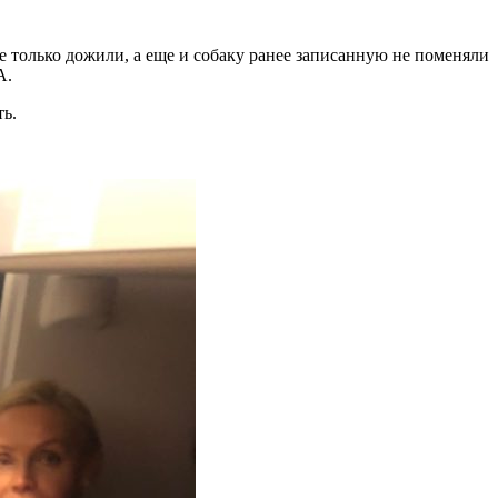
не только дожили, а еще и собаку ранее записанную не поменяли
А.
ть.