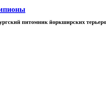
емпионы
бургский питомник йоркширских терьер