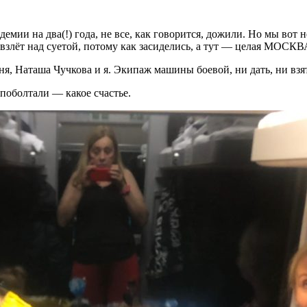
демии на два(!) года, не все, как говорится, дожили. Но мы вот 
и взлёт над суетой, потому как засиделись, а тут — целая МОСКВ
я, Наташа Чучкова и я. Экипаж машины боевой, ни дать, ни взя
 поболтали — какое счастье.