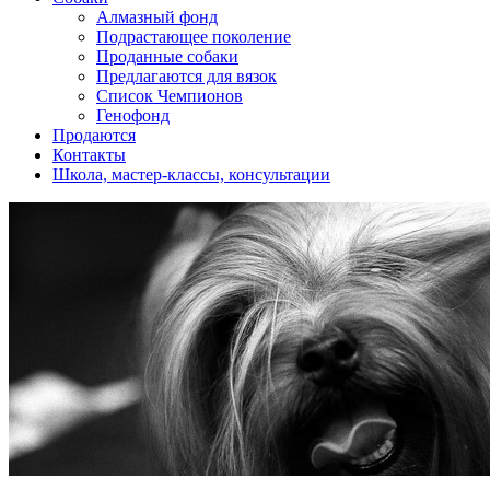
Алмазный фонд
Подрастающее поколение
Проданные собаки
Предлагаются для вязок
Список Чемпионов
Генофонд
Продаются
Контакты
Школа, мастер-классы, консультации