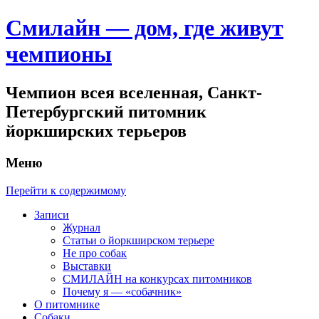
Смилайн — дом, где живут
чемпионы
Чемпион всея вселенная, Санкт-
Петербургский питомник
йоркширских терьеров
Меню
Перейти к содержимому
Записи
Журнал
Статьи о йоркширском терьере
Не про собак
Выставки
СМИЛАЙН на конкурсах питомников
Почему я — «собачник»
О питомнике
Собаки