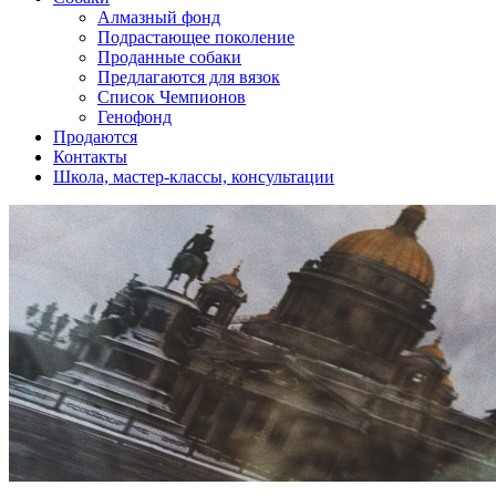
Алмазный фонд
Подрастающее поколение
Проданные собаки
Предлагаются для вязок
Список Чемпионов
Генофонд
Продаются
Контакты
Школа, мастер-классы, консультации