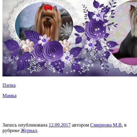
Папка
Мамка
Запись опубликована
12.09.2017
автором
Смирнова М.В.
в
рубрике
Журнал
.