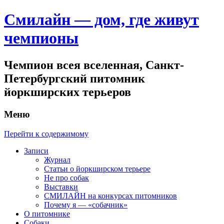
Смилайн — дом, где живут
чемпионы
Чемпион всея вселенная, Санкт-
Петербургский питомник
йоркширских терьеров
Меню
Перейти к содержимому
Записи
Журнал
Статьи о йоркширском терьере
Не про собак
Выставки
СМИЛАЙН на конкурсах питомников
Почему я — «собачник»
О питомнике
Собаки