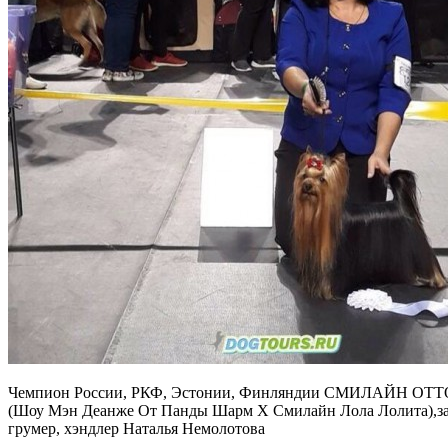
Чемпион России, РКФ, Эстонии, Финляндии СМИЛАЙН О
(Шоу Мэн Деанже От Панды Шарм Х Смилайн Лола Лолита),за
грумер, хэндлер Наталья Немолотова