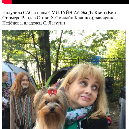
Получила САС и наша СМИЛАЙН Ай Эм Дэ Квин (Вип
Стюмерс Вандер Стиви Х Смилайн Калипсо), заводчик
Нефёдова, владелец С. Лагутин