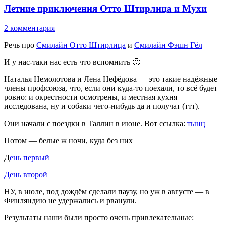
Летние приключения Отто Штирлица и Мухи
2 комментария
Речь про
Смилайн Отто Штирлица
и
Смилайн Фэшн Гёл
И у нас-таки нас есть что вспомнить 🙂
Наталья Немолотова и Лена Нефёдова — это такие надёжные
члены профсоюза, что, если они куда-то поехали, то всё будет
ровно: и окрестности осмотрены, и местная кухня
исследована, ну и собаки чего-нибудь да и получат (ттт).
Они начали с поездки в Таллин в июне. Вот ссылка:
тынц
Потом — белые ж ночи, куда без них
Д
ень первый
День второй
НУ, в июле, под дождём сделали паузу, но уж в августе — в
Финляндию не удержались и рванули.
Результаты наши были просто очень привлекательные: