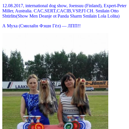
12.08.2017, international dog show, Joensuu (Finland), Expert-Peter
Miller, Australia. CAC,SERT,CACIB,VSP,FI CH. Smilain Otto
Shtirlits(Show Men Deanje ot Panda Sharm Smilain Lola Lolita)
А Муха (Смилайн Фэшн Гёл) — ЛПП!!