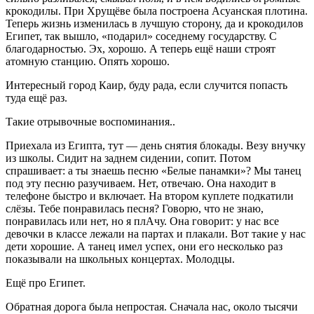
крокодилы. При Хрущёве была построена Асуанская плотина.
Теперь жизнь изменилась в лучшую сторону, да и крокодилов
Египет, так вышло, «подарил» соседнему государству. С
благодарностью. Эх, хорошо. А теперь ещё наши строят
атомную станцию. Опять хорошо.
Интересный город Каир, буду рада, если случится попасть
туда ещё раз.
Такие отрывочные воспоминания..
Приехала из Египта, тут — день снятия блокады. Везу внучку
из школы. Сидит на заднем сидении, сопит. Потом
спрашивает: а ты знаешь песню «Белые панамки»? Мы танец
под эту песню разучиваем. Нет, отвечаю. Она находит в
телефоне быстро и включает. На втором куплете подкатили
слёзы. Тебе понравилась песня? Говорю, что не знаю,
понравилась или нет, но я плАчу. Она говорит: у нас все
девочки в классе лежали на партах и плакали. Вот такие у нас
дети хорошие. А танец имел успех, они его несколько раз
показывали на школьных концертах. Молодцы.
Ещё про Египет.
Обратная дорога была непростая. Сначала нас, около тысячи