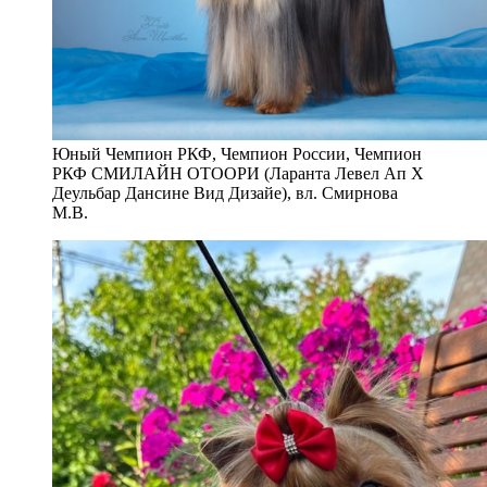
Юный Чемпион РКФ, Чемпион России, Чемпион
РКФ СМИЛАЙН ОТООРИ (Ларанта Левел Ап Х
Деульбар Дансине Вид Дизайе), вл. Смирнова
М.В.