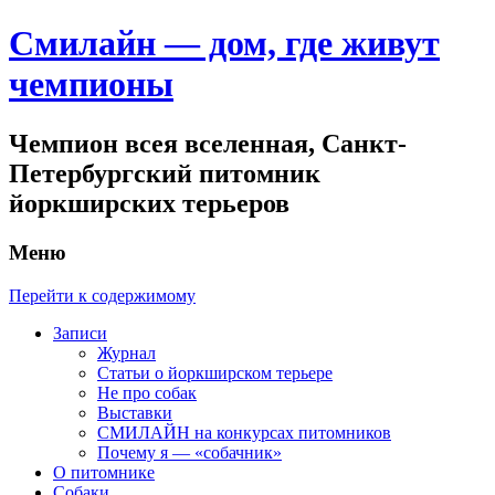
Смилайн — дом, где живут
чемпионы
Чемпион всея вселенная, Санкт-
Петербургский питомник
йоркширских терьеров
Меню
Перейти к содержимому
Записи
Журнал
Статьи о йоркширском терьере
Не про собак
Выставки
СМИЛАЙН на конкурсах питомников
Почему я — «собачник»
О питомнике
Собаки