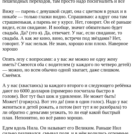
пешеходных переходов, там просто надо посигналить и всё
Вижу — парень с девушкой сидят, она с цветком в руках и в
никабе — только глазки видно. Спрашиваю: а вдруг она там
страшненькая, а парень не у курсе. Нет, говорит. Он её раньше
видел, если свидание. И вообще, значит обязательно будет
свадьба. Да? (это я). Да, отвечает. У нас, если свидание, то
свадьба. А как же кино, вино, встречи под звёздами? Нет,
говорит. У нас нельзя. Не знаю, хорошо или плохо. Наверное
хорошо
Опять лезу с вопросами: а у вас же можно не одну жену
иметь? Смеются оба с водителем (у каждого по четверо детей)
— можно, но всем обычно одной хватает, даже слишком.
Смеёмся.
А у нас (хвастаюсь) за каждого второго и следующего ребёнка
дают по 6000 долларов (примерно посчитала быстро в
голове). Вот тут был шок и удивление. Не может быть!
Может! (горжусь). Вот это да! (они в один голос). Надо у вас
жениться и детей рожать, а потом (вот тут я не разобрала) то
ли обратно с деньгами уезжать, то ли ещё какой быстрый
план. Непонятно, но всё равно хорошо.
Едем вдоль Нила. Он называет его Великим. Раньше Нил
сильно разливался, смывал поля, и в нём водились огромные