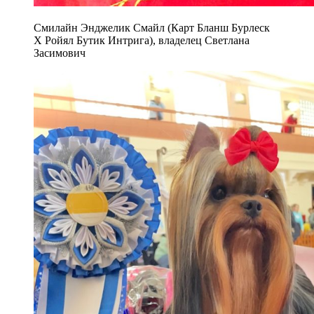
Смилайн Энджелик Смайл (Карт Бланш Бурлеск
Х Ройял Бутик Интрига), владелец Светлана
Засимович