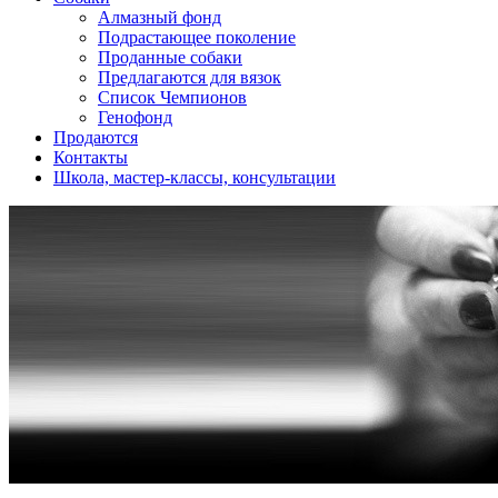
Алмазный фонд
Подрастающее поколение
Проданные собаки
Предлагаются для вязок
Список Чемпионов
Генофонд
Продаются
Контакты
Школа, мастер-классы, консультации