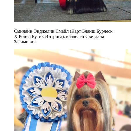
Смилайн Энджелик Смайл (Карт Бланш Бурлеск
Х Ройял Бутик Интрига), владелец Светлана
Засимович