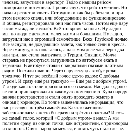
человек, запустили в аэропорт. Табло с нашим рейсом
поморгало и потемнело. Прошел слух, что рейс отменили. Но
начали регистрировать. Сотрудники как бы работали, и при
этом немного спали, или оборудование не функционировало.
В общем, регистрировали они нас пять часов. Потом ещё пару
часов мы ждали самолёт. Всё это время на ногах. Ну ладно
мы, но люди с детками, маленькими и большими. Ну ладно,
загрузили нас в огромный самолётище. Всех. Глубокой ночью.
Все заснули, не дождавшись взлёта, как только сели в кресла.
Через минуту, как показалось, а на самом деле часа через два
или три, нас стали выгружать в Турции. Спящих. Молча,
стараясь не проснуться, загрузились по автобусам ехать в
терминал. В автобусе стояли с закрытыми глазами плотным
рядом. Поехали плавно. Через пару секунд автобус резко
тряхнуло. И тут же весёлый голос где-то рядом: С добрым
утром!. И сразу ещё раз тряхнуло — Ещё раз с добрым утром!.
И люди как-то стали просыпаться со смехом. Нас долго-долго
везли и пришвартовали к какому-то помещению. Куча народу
заняли пространство и стали опять проходить осмотр в
одном(!) коридоре. По толпе зашевелилась информация, что
нас рассадят по трём самолётам. Кака-то женщина
забеспокоилась: как это бы сразу на трёх-то полетим? И тот-
же самый голос, который «С добрым утром» выдал: А мы
полетим сразу, из одной точки, как истребители, с триколором
из хвостов. Опять народ засмеялся, и опять чуть стало легче.