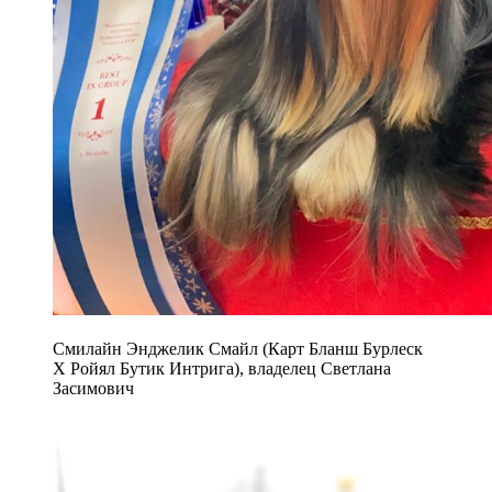
Смилайн Энджелик Смайл (Карт Бланш Бурлеск
Х Ройял Бутик Интрига), владелец Светлана
Засимович