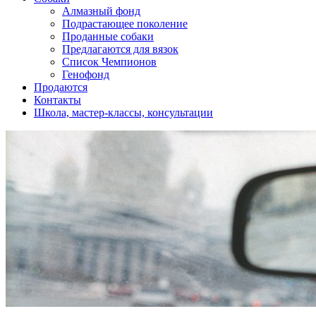
Алмазный фонд
Подрастающее поколение
Проданные собаки
Предлагаются для вязок
Список Чемпионов
Генофонд
Продаются
Контакты
Школа, мастер-классы, консультации