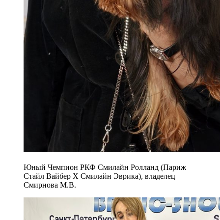
Юный Чемпион РКФ Смилайн Ролланд (Париж
Стайл Вайбер Х Смилайн Эврика), владелец
Смирнова М.В.