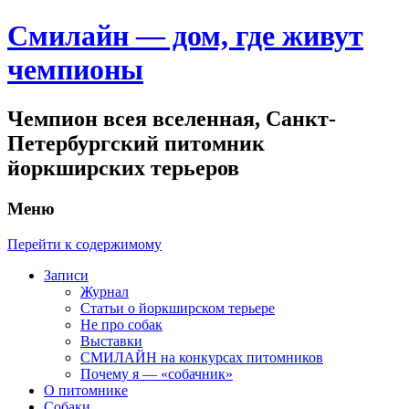
Смилайн — дом, где живут
чемпионы
Чемпион всея вселенная, Санкт-
Петербургский питомник
йоркширских терьеров
Меню
Перейти к содержимому
Записи
Журнал
Статьи о йоркширском терьере
Не про собак
Выставки
СМИЛАЙН на конкурсах питомников
Почему я — «собачник»
О питомнике
Собаки