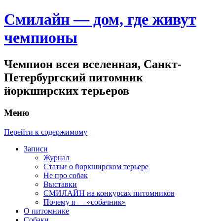
Смилайн — дом, где живут
чемпионы
Чемпион всея вселенная, Санкт-
Петербургский питомник
йоркширских терьеров
Меню
Перейти к содержимому
Записи
Журнал
Статьи о йоркширском терьере
Не про собак
Выставки
СМИЛАЙН на конкурсах питомников
Почему я — «собачник»
О питомнике
Собаки