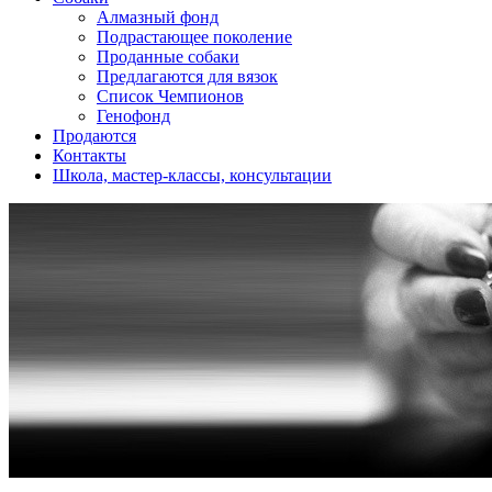
Алмазный фонд
Подрастающее поколение
Проданные собаки
Предлагаются для вязок
Список Чемпионов
Генофонд
Продаются
Контакты
Школа, мастер-классы, консультации