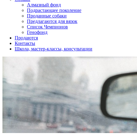
Алмазный фонд
Подрастающее поколение
Проданные собаки
Предлагаются для вязок
Список Чемпионов
Генофонд
Продаются
Контакты
Школа, мастер-классы, консультации