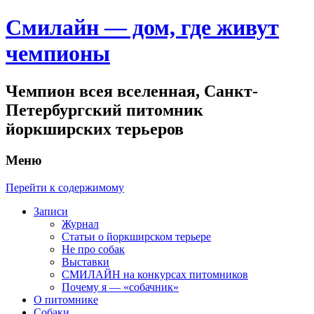
Смилайн — дом, где живут
чемпионы
Чемпион всея вселенная, Санкт-
Петербургский питомник
йоркширских терьеров
Меню
Перейти к содержимому
Записи
Журнал
Статьи о йоркширском терьере
Не про собак
Выставки
СМИЛАЙН на конкурсах питомников
Почему я — «собачник»
О питомнике
Собаки