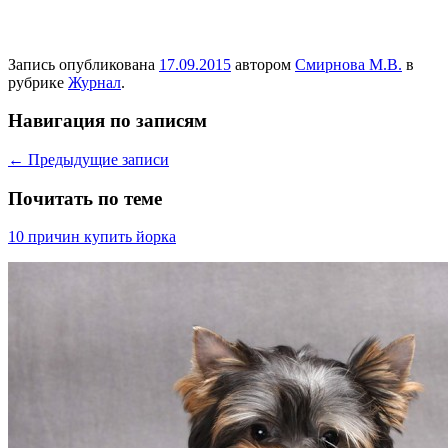
Запись опубликована
17.09.2015
автором
Смирнова М.В.
в
рубрике
Журнал
.
Навигация по записям
←
Предыдущие записи
Почитать по теме
10 причин купить йорка