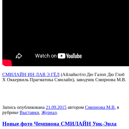
СМИЛАЙН ИН ЛАВ Э ГЁЛ
(Айлайкгёлз Дю Галоп Дю Глоб
Х Оккервиль Прагматика Смилайн), заводчик Смирнова М.В.
Запись опубликована
21.09.2015
автором
Смирнова М.В.
в
рубрике
Выставки
,
Журнал
.
Новые фото Чемпиона СМИЛАЙН Уик-Энда