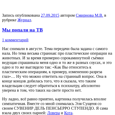
Запись опубликована
27.09.2015
автором
Смирнова М.В.
в
рубрике
Журнал
.
Мы попали на ТВ
1 комментарий
Нас снимали в августе. Тема передачи была задана с самого
нала. Но тема весьма странная: про пластические операции на
животных. И за время примерно сорокаминутной съёмки
ведущая спрашивала меня одно и то же в разных соусах, и это
одно и то же выглядело так: «Как Вы относитесь к
пластическим операциям, к примеру, изменению разреза
глаз»… Ну что можно ответить на странный вопрос. Она в
конце концов добилась того, что я сказала, что таким
владельцам следует обратиться к психиатру, абсолютно
уверена в том, что таких на свете просто нет.
Ну ладно, всё равно приятно, картинка получилась вполне
симпатичная. Вместе со мной снималась Эля Сущеня со
своим СУВЕНИР ДЕЛЬ ПЕНСЬЕРРО СТУПЕНДО. Я сама
взала двух своих парней:
Ловера
и
Кота
.