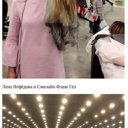
Лена Нефёдова и Смилайн Фэшн Гёл