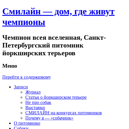
Смилайн — дом, где живут
чемпионы
Чемпион всея вселенная, Санкт-
Петербургский питомник
йоркширских терьеров
Меню
Перейти к содержимому
Записи
Журнал
Статьи о йоркширском терьере
Не про собак
Выставки
СМИЛАЙН на конкурсах питомников
Почему я — «собачник»
О питомнике
Собаки