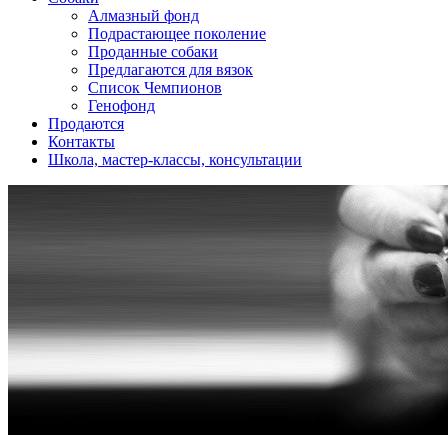
Алмазный фонд
Подрастающее поколение
Проданные собаки
Предлагаются для вязок
Список Чемпионов
Генофонд
Продаются
Контакты
Школа, мастер-классы, консультации