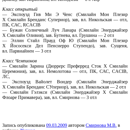
Класс открытый
— Экспоузд Гив Ми Э Ченс (Смилайн Мон Плезир
Х Смилайн Бренданс Супериор), зав, вл. Никольская — отл,
ПК, САС, RCACIB
— Бужан Солнечный Луч Ланара (Смилайн Энерджайзер
Х Смилайн Оливия), зав. Бутнева, вл. Грушина — 2 отл
— Эллин Стайл Прауд Оф Ю (Смилайн Мон Плезир
Х Йососекси Дел Пенсиерро Ступендо), зав. Сущеня,
вл. Парвиайнен — 3 отл
Класс Чемпионов
— Смилайн Зарина (Дюррерс Преферред Сток Х Смилайн
Церемония), зав, вл. Немолотова — отл, ПК, САС, CACIB,
ЛС,
— Экспоузд Вайолет Вондер (Смилайн Энерджайзер
Х Смилайн Бренданс СУпериор), зав, вл. Никольская — 2 отл
— Смилайн Гэлэкси (Смилайн Энерджайзер Х Смилайн
Флоаре Примавера), зав, вл. Смирнова — 3 отл
Запись опубликована
09.03.2009
автором
Смирнова М.В.
в