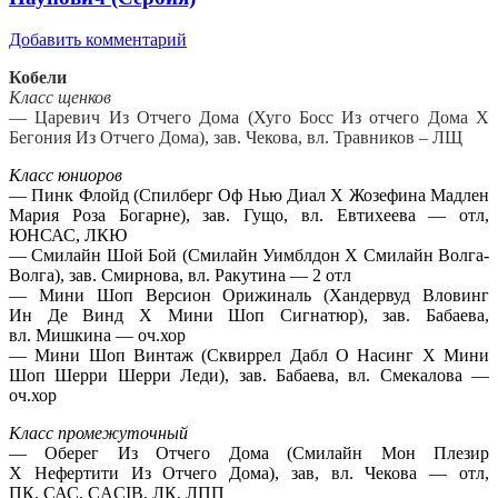
Добавить комментарий
Кобели
Класс щенков
— Царевич Из Отчего Дома (Хуго Босс Из отчего Дома Х
Бегония Из Отчего Дома), зав. Чекова, вл. Травников – ЛЩ
Класс юниоров
— Пинк Флойд (Спилберг Оф Нью Диал Х Жозефина Мадлен
Мария Роза Богарне), зав. Гущо, вл. Евтихеева — отл,
ЮНСАС, ЛКЮ
— Смилайн Шой Бой (Смилайн Уимблдон Х Смилайн Волга-
Волга), зав. Смирнова, вл. Ракутина — 2 отл
— Мини Шоп Версион Орижиналь (Хандервуд Вловинг
Ин Де Винд Х Мини Шоп Сигнатюр), зав. Бабаева,
вл. Мишкина — оч.хор
— Мини Шоп Винтаж (Сквиррел Дабл О Насинг Х Мини
Шоп Шерри Шерри Леди), зав. Бабаева, вл. Смекалова —
оч.хор
Класс промежуточный
— Оберег Из Отчего Дома (Смилайн Мон Плезир
Х Нефертити Из Отчего Дома), зав, вл. Чекова — отл,
ПК, САС, CACIB, ЛК, ЛПП