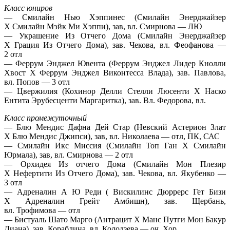
Класс юниров
— Смилайн Нью Хэппинес (Смилайн Энерджайзер
Х Смилайн Мэйк Ми Хэппи), зав, вл. Смирнова — ЛЮ
— Украшение Из Отчего Дома (Смилайн Энерджайзер
Х Грация Из Отчего Дома), зав. Чекова, вл. Феофанова —
2 отл
— Феррум Энджел Ювента (Феррум Энджел Лидер Кнолли
Хвост Х Феррум Энджел Виконтесса Влада), зав. Павлова,
вл. Попов — 3 отл
— Цвержилия (Кохинор Делли Стелли Люсенти Х Наско
Ентита Эрубесценти Маргаритка), зав. Вл. Федорова, вл.
Класс промежуточный
— Блю Мендис Дафна Дей Стар (Невский Астерион Злат
Х Блю Мендис Джипси), зав, вл. Николаева — отл, ПК, САС
— Смилайн Икс Миссия (Смилайн Топ Ган Х Смилайн
Юрмала), зав, вл. Смирнова — 2 отл
— Орхидея Из отчего Дома (Смилайн Мон Плезир
Х Нефертити Из Отчего Дома), зав. Чекова, вл. Якубенко —
3 отл
— Адреналин А Ю Реди ( Вискилинс Дюррерс Гет Бизи
Х Адреналин Грейт Амбишн), зав. Щербань,
вл. Трофимова — отл
— Бистуаль Шато Марго (Антрацит Х Манс Путги Мон Бакур
Диана), зав. Кораблина, вл. Колодзева — оч. Хор