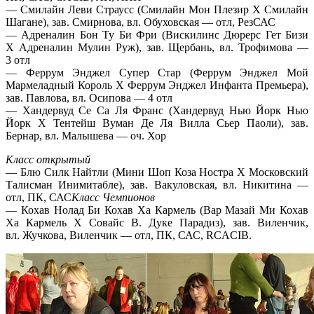
— Смилайн Леви Страусс (Смилайн Мон Плезир Х Смилайн
Шагане), зав. Смирнова, вл. Обуховская — отл, РезСАС
— Адреналин Бон Ту Би Фри (Вискилинс Дюрерс Гет Бизи
Х Адреналин Мулин Руж), зав. Щербань, вл. Трофимова —
3 отл
— Феррум Энджел Супер Стар (Феррум Энджел Мой
Мармеладный Король Х Феррум Энджел Инфанта Премьера),
зав. Павлова, вл. Осипова — 4 отл
— Хандервуд Се Са Ля Франс (Хандервуд Нью Йорк Нью
Йорк Х Тентейш Вуман Де Ля Вилла Сьер Паоли), зав.
Бернар, вл. Малышева — оч. Хор
Класс открытый
— Блю Силк Найтли (Мини Шоп Коза Ностра Х Московский
Талисман Инимитабле), зав. Вакуловская, вл. Никитина —
отл, ПК, САС
Класс Чемпионов
— Кохав Нолад Би Кохав Ха Кармель (Вар Мазай Ми Кохав
Ха Кармель Х Совайс В. Дуке Парадиз), зав. Виленчик,
вл. Жучкова, Виленчик — отл, ПК, САС, RCACIB.