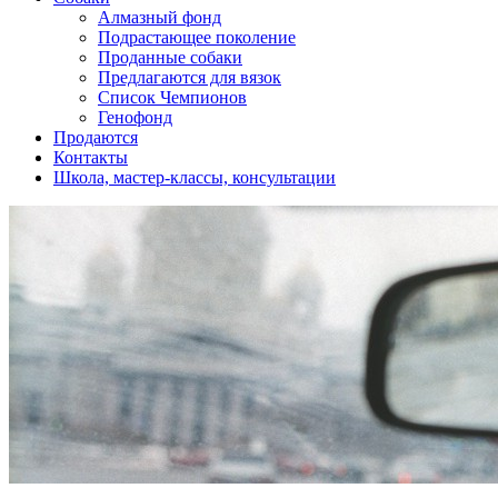
Алмазный фонд
Подрастающее поколение
Проданные собаки
Предлагаются для вязок
Список Чемпионов
Генофонд
Продаются
Контакты
Школа, мастер-классы, консультации