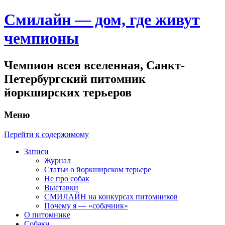
Смилайн — дом, где живут
чемпионы
Чемпион всея вселенная, Санкт-
Петербургский питомник
йоркширских терьеров
Меню
Перейти к содержимому
Записи
Журнал
Статьи о йоркширском терьере
Не про собак
Выставки
СМИЛАЙН на конкурсах питомников
Почему я — «собачник»
О питомнике
Собаки