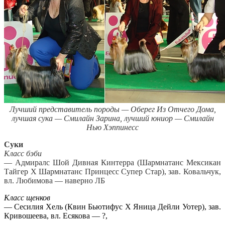
Лучший представитель породы — Оберег Из Отчего Дома,
лучшая сука — Смилайн Зарина, лучший юниор — Смилайн
Нью Хэппинесс
Cуки
Класс бэби
— Адмиралс Шой Дивная Кинтерра (Шармнатанс Мексикан
Тайгер Х Шармнатанс Принцесс Супер Стар), зав. Ковальчук,
вл. Любимова — наверно ЛБ
Класс щенков
— Сесилия Хель (Квин Бьютифус Х Яница Дейли Уотер), зав.
Кривошеева, вл. Есякова — ?,