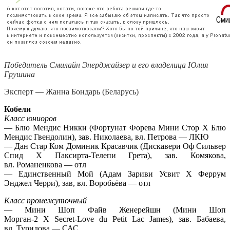
Победитель Смилайн Энерджайзер и его владелица Юлия
Грушина
Эксперт — Жанна Бондарь (Беларусь)
Кобели
Класс юниоров
— Блю Мендис Никки (Фортунат Форева Мини Стор Х Блю
Мендис Гвендолин), зав. Николаева, вл. Петрова — ЛКЮ
— Дан Стар Ком Доминик Красавчик (Дискавери Оф Сильвер
Спид Х Паксирта-Телепи Грета), зав. Комякова,
вл. Романенкова — отл
— Единственный Мой (Адам Зариви Усвит Х Феррум
Энджел Черри), зав, вл. Воробьёва — отл
Класс промежуточный
— Мини Шоп Файв Женерейшн (Мини Шоп
Морган-2 Х Secret-Love du Petit Lac James), зав. Бабаева,
вл. Турилова — САС