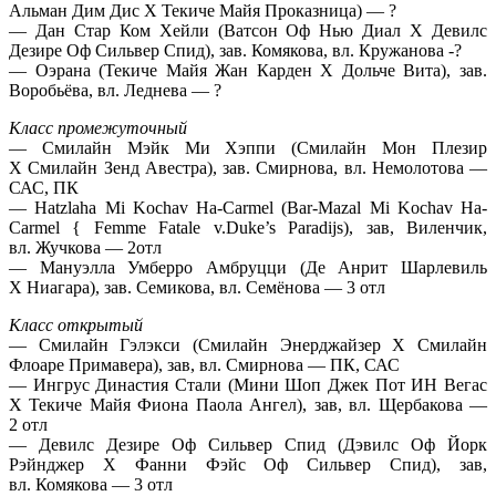
Альман Дим Дис Х Текиче Майя Проказница) — ?
— Дан Стар Ком Хейли (Ватсон Оф Нью Диал Х Девилс
Дезире Оф Сильвер Спид), зав. Комякова, вл. Кружанова -?
— Оэрана (Текиче Майя Жан Карден Х Дольче Вита), зав.
Воробьёва, вл. Леднева — ?
Класс промежуточный
— Смилайн Мэйк Ми Хэппи (Смилайн Мон Плезир
Х Смилайн Зенд Авестра), зав. Смирнова, вл. Немолотова —
САС, ПК
— Hatzlaha Mi Kochav Ha-Carmel (Bar-Mazal Mi Kochav Ha-
Carmel { Femme Fatale v.Duke’s Paradijs), зав, Виленчик,
вл. Жучкова — 2отл
— Мануэлла Умберро Амбруцци (Де Анрит Шарлевиль
Х Ниагара), зав. Семикова, вл. Семёнова — 3 отл
Класс открытый
— Смилайн Гэлэкси (Смилайн Энерджайзер Х Смилайн
Флоаре Примавера), зав, вл. Смирнова — ПК, САС
— Ингрус Династия Стали (Мини Шоп Джек Пот ИН Вегас
Х Текиче Майя Фиона Паола Ангел), зав, вл. Щербакова —
2 отл
— Девилс Дезире Оф Сильвер Спид (Дэвилс Оф Йорк
Рэйнджер Х Фанни Фэйс Оф Сильвер Спид), зав,
вл. Комякова — 3 отл