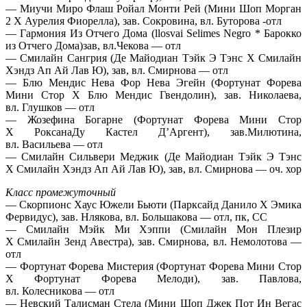
— Миучи Миро Флаш Ройал Монти Рей (Мини Шоп Морган
2 Х Аурелия Фиорелла), зав. Сокровина, вл. Буторова -отл
— Гармония Из Отчего Дома (llosvai Selimes Negro * Барокко
из Отчего Дома)зав, вл.Чекова — отл
— Смилайн Сангрия (Де Майодиан Тэйк Э Тэнс Х Смилайн
Хэндз Ап Ай Лав Ю), зав, вл. Смирнова — отл
— Блю Мендис Нева Фор Нева Эгейн (Фортунат Форева
Мини Стор Х Блю Мендис Гвендолин), зав. Николаева,
вл. Глушков — отл
— Жозефина Богарне (Фортунат Форева Мини Стор
Х РоксанаДу Кастел Д’Аргент), зав.Милютина,
вл. Васильева — отл
— Смилайн Сильвери Меджик (Де Майодиан Тэйк Э Тэнс
Х Смилайн Хэндз Ап Ай Лав Ю), зав, вл. Смирнова — оч. хор
Класс промежуточный
— Скорпионс Хаус Южели Бьюти (Парксайд Данило Х Эмика
Фервидус), зав. Нлякова, вл. Большакова — отл, пк, СС
— Смилайн Мэйк Ми Хэппи (Смилайн Мон Плезир
Х Смилайн Зенд Авестра), зав. Смирнова, вл. Немолотова —
отл
— Фортунат Форева Мистерия (Фортунат Форева Мини Стор
Х Фортунат Форева Мелоди), зав. Павлова,
вл. Колесникова — отл
— Невский Талисман Стела (Мини Шоп Джек Пот Ин Вегас