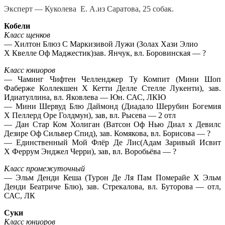
Эксперт — Куколева Е. А.из Саратова, 25 собак.
Кобели
Класс щенков
— Хилтон Блюз С Маркизивой Лужи (Золах Хази Элио
Х Квелле Оф Маджестик)зав. Янчук, вл. Боровинская — ?
Класс юниоров
— Чаминг Чифтен Челленджер Ту Компит (Мини Шоп
Фаберже Коллекшен Х Кетти Делле Стелле Лукенти), зав.
Идиатуллина, вл. Яковлева — Юн. САС, ЛКЮ
— Мини Шервуд Блю Даймонд (Диадало Шерубин Богемия
Х Пеллерд Оре Голдмун), зав, вл. Рысева — 2 отл
— Дан Стар Ком Холиган (Ватсон Оф Нью Диал х Девилс
Дезире Оф Сильвер Спид), зав. Комякова, вл. Борисова — ?
— Единственный Мой Флёр Де Лис(Адам Заривый Исвит
Х Феррум Энджел Черри), зав, вл. Воробьёва — ?
Класс промежуточный
— Эльм Денди Кеша (Турон Де Ля Пам Померайе Х Эльм
Денди Беатриче Блю), зав. Стрекалова, вл. Буторова — отл,
САС, ЛК
Суки
Класс юниоров