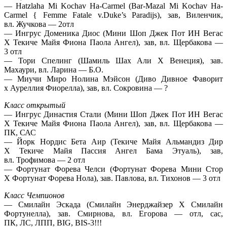
— Hatzlaha Mi Kochav Ha-Carmel (Bar-Mazal Mi Kochav Ha-
Carmel { Femme Fatale v.Duke’s Paradijs), зав, Виленчик,
вл. Жучкова — 2отл
— Ингрус Доменика Диос (Мини Шоп Джек Пот ИН Вегас
Х Текиче Майя Фиона Паола Ангел), зав, вл. Щербакова —
3 отл
— Тори Спелинг (Шамиль Шах Али Х Венеция), зав.
Махаури, вл. Ларина — Б.О.
— Миучи Миро Нолина Мэйсон (Диво Дивное Фаворит
х Ауреллия Фиорелла), зав, вл. Сокровина — ?
Класс открытый
— Ингрус Династия Стали (Мини Шоп Джек Пот ИН Вегас
Х Текиче Майя Фиона Паола Ангел), зав, вл. Щербакова —
ПК, САС
— Йорк Нордис Бета Аир (Текиче Майя Альмандиз Дир
Х Текиче Майя Пассия Ангел Бама Этуаль), зав,
вл. Трофимова — 2 отл
— Фортунат Форева Челси (Фортунат Форева Мини Стор
Х Фортунат Форева Нола), зав. Павлова, вл. Тихонов — 3 отл
Класс Чемпионов
— Смилайн Эскада (Смилайн Энерджайзер Х Смилайн
Фортунелла), зав. Смирнова, вл. Егорова — отл, сас,
ПК, ЛС, ЛПП, BIG, BIS-3!!!