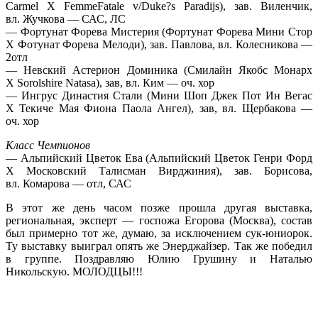
Carmel Х FemmeFatale v/Duke?s Paradijs), зав. Виленчик,
вл. Жучкова — САС, ЛС
— Фортунат Форева Мистерия (Фортунат Форева Мини Стор
Х Фотунат Форева Мелоди), зав. Павлова, вл. Колесникова —
2отл
— Невский Астерион Доминика (Смилайн Якобс Монарх
Х Sorolshire Natasa), зав, вл. Ким — оч. хор
— Ингрус Династия Стали (Мини Шоп Джек Пот Ин Вегас
Х Текиче Мая Фиона Паола Ангел), зав, вл. Щербакова —
оч. хор
Класс Чемпионов
— Альпийский Цветок Ева (Альпийский Цветок Генри Форд
Х Московский Талисман Вирджиния), зав. Борисова,
вл. Комарова — отл, САС
В этот же день часом позже прошла другая выставка,
региональная, эксперт — госпожа Егорова (Москва), состав
был примерно тот же, думаю, за исключением сук-юниорок.
Ту выставку выиграл опять же Энерджайзер. Так же победил
в группе. Поздравляю Юлию Грушину и Наталью
Никольскую. МОЛОДЦЫ!!!