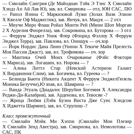
— Смилайн Сангрия (Де Майодиан Тэйк Э Тэнс Х Смилайн
Хэндз Ап Ай Лав Ю), зав, вл. Смирнова — отл, ЮН САС, ЛЮ
— Рапол Вэнна С Маркизовой Лужи (Золах Вази Элион
Х Квелле Оф Маджестик), зав. Янчук, вл. Мацук — 2 отл
— Миучи Миро Флаш Ройал Монти Рей (Мини Шоп Морган
2 Х Аурелия Фиорелла), зав. Сокровина, вл. Буторова — 3 отл
— Феррум Энджел Уник Флер (Флорид Фэллоу Х Феррум
Энджел Терра), зав. Павлова, вл. Онищук — оч.хор
— Йорк Нордис Дана Линн (Уинни Х Текиче Майя Прелесть
Моя Пассия Джаст), зав, вл. Трофимова — оч. хор
— Мантика Очей Моих Очарованье (Фэйс Фэктори
Х Мариса), зав. Логашин, вл. Нирова — ?
— Алика Литтл Стар (Невский Астерион Галант
Х Вирджиния Слим), зав. Богачева, вл. Гуреева — ?
— Белинда Бьюта (Никита Акцент Х Феррум ЭнджелГюзель
Моника Белуччи),Ю зпав, вл. Шамрина — ?
— Ванда Этуаль (Диадалос Шерубин Богемия Х Александра
Реджи-Ди-Калабрия), зав. Арденова, вл. Тевосян -?
— Жрица Любви (Лэйк Буэна Виста Дже Суис Хэндсом
Х Иджетта Шармин), зав, вл. Струпиш -?
Класс промежуточный
— Смилайн Мэйк Ми Хэппи (Смилайн Мон Плезир
Х Смилайн Зенд Авестра), зав. Смирнова, вл. Немолотова —
САС, ПК