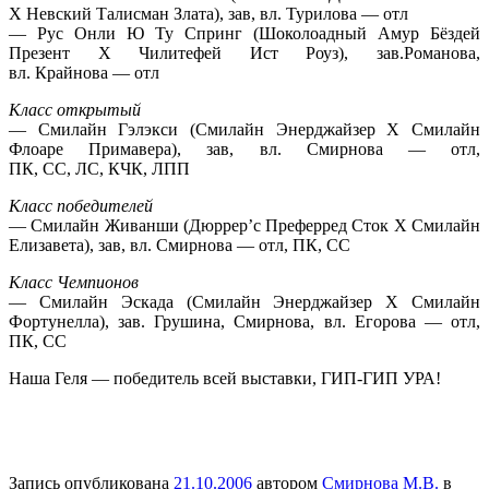
Х Невский Талисман Злата), зав, вл. Турилова — отл
— Рус Онли Ю Ту Спринг (Шоколоадный Амур Бёздей
Презент Х Чилитефей Ист Роуз), зав.Романова,
вл. Крайнова — отл
Класс открытый
— Смилайн Гэлэкси (Смилайн Энерджайзер Х Смилайн
Флоаре Примавера), зав, вл. Смирнова — отл,
ПК, СС, ЛС, КЧК, ЛПП
Класс победителей
— Смилайн Живанши (Дюррер’с Преферред Сток Х Смилайн
Елизавета), зав, вл. Смирнова — отл, ПК, СС
Класс Чемпионов
— Смилайн Эскада (Смилайн Энерджайзер Х Смилайн
Фортунелла), зав. Грушина, Смирнова, вл. Егорова — отл,
ПК, СС
Наша Геля — победитель всей выставки, ГИП-ГИП УРА!
Запись опубликована
21.10.2006
автором
Смирнова М.В.
в