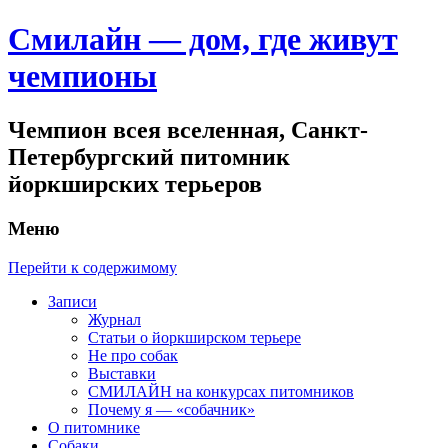
Смилайн — дом, где живут
чемпионы
Чемпион всея вселенная, Санкт-
Петербургский питомник
йоркширских терьеров
Меню
Перейти к содержимому
Записи
Журнал
Статьи о йоркширском терьере
Не про собак
Выставки
СМИЛАЙН на конкурсах питомников
Почему я — «собачник»
О питомнике
Собаки