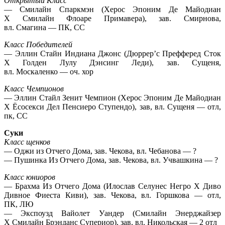
Открытый Класс
— Смилайн Спаркмэн (Херос Эпоним Де Майодиан
Х Смилайн Флоаре Примавера), зав. Смирнова,
вл. Смагина — ПК, СС
Класс Победителей
— Эллин Стайн Индиана Джонс (Дюррер’с Префферед Сток
Х Голден Лулу Дэнсинг Леди), зав. Сущеня,
вл. Москаленко — оч. хор
Класс Чемпионов
— Эллин Стайл Зенит Чемпион (Херос Эпоним Де Майодиан
Х Ёсосекси Дел Пенсиеро Ступендо), зав, вл. Сущеня — отл,
пк, СС
Суки
Класс щенков
— Оджи из Отчего Дома, зав. Чекова, вл. Чебанова — ?
— Пушинка Из Отчего Дома, зав. Чекова, вл. Учвашкина — ?
Класс юниоров
— Брахма Из Отчего Дома (Илослав Селунес Негро Х Диво
Дивное Фиеста Киви), зав. Чекова, вл. Горшкова — отл,
ПК, ЛЮ
— Экспоузд Вайолет Уандер (Смилайн Энерджайзер
Х Смилайн Брэнданс Супериор), зав, вл. Никольская — 2 отл