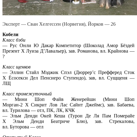
Эксперт — Сван Хелгессен (Норвегия), Йорков — 26
Кобели
Класс бэби
— Рус Онли Ю Дакар Компетитор (Шоколад Амор Бёздей
Презент Х Луиза Д’Лавальер), зав. Романова, вл. Крайнова —
?
Класс щенков
— Эллин Стайл Мэджик Спэл (Дюррер’с Префферед Сток
Х Ёсосекси Дел Пенсиеро Ступендо), зав, вл. Сущщеня —
ЛЩ
Класс промежуточный
— Мини Шоп Файв Женерейшн (Мини Шоп
Морган-2 Х Сикрит Лов Лас Сайнт Джеймс), зав. Бабаева,
вл. Турилова — отл, ПК, ЛК, КЧК
— Эльм Денди Окей Кеша (Турон Де Ля Пам Померайе
Х Эльм Денди Беатриче Блю), зав. Стрекалова,
вл. Буторова — отл