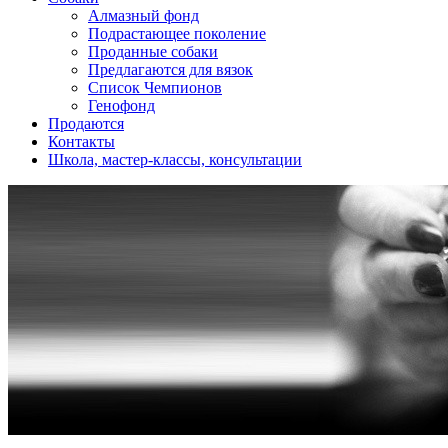
Алмазный фонд
Подрастающее поколение
Проданные собаки
Предлагаются для вязок
Список Чемпионов
Генофонд
Продаются
Контакты
Школа, мастер-классы, консультации