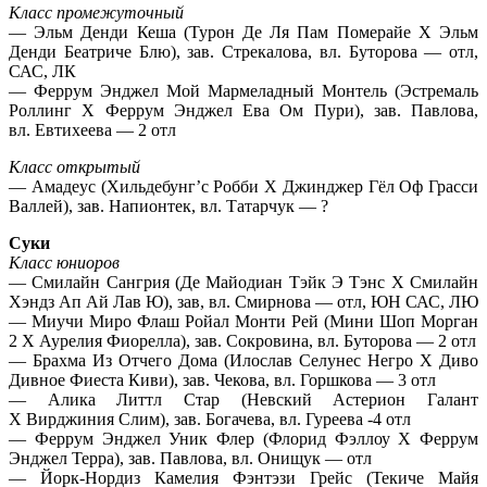
Класс промежуточный
— Эльм Денди Кеша (Турон Де Ля Пам Померайе Х Эльм
Денди Беатриче Блю), зав. Стрекалова, вл. Буторова — отл,
САС, ЛК
— Феррум Энджел Мой Мармеладный Монтель (Эстремаль
Роллинг Х Феррум Энджел Ева Ом Пури), зав. Павлова,
вл. Евтихеева — 2 отл
Класс открытый
— Амадеус (Хильдебунг’с Робби Х Джинджер Гёл Оф Грасси
Валлей), зав. Напионтек, вл. Татарчук — ?
Суки
Класс юниоров
— Смилайн Сангрия (Де Майодиан Тэйк Э Тэнс Х Смилайн
Хэндз Ап Ай Лав Ю), зав, вл. Смирнова — отл, ЮН САС, ЛЮ
— Миучи Миро Флаш Ройал Монти Рей (Мини Шоп Морган
2 Х Аурелия Фиорелла), зав. Сокровина, вл. Буторова — 2 отл
— Брахма Из Отчего Дома (Илослав Селунес Негро Х Диво
Дивное Фиеста Киви), зав. Чекова, вл. Горшкова — 3 отл
— Алика Литтл Стар (Невский Астерион Галант
Х Вирджиния Слим), зав. Богачева, вл. Гуреева -4 отл
— Феррум Энджел Уник Флер (Флорид Фэллоу Х Феррум
Энджел Терра), зав. Павлова, вл. Онищук — отл
— Йорк-Нордиз Камелия Фэнтэзи Грейс (Текиче Майя