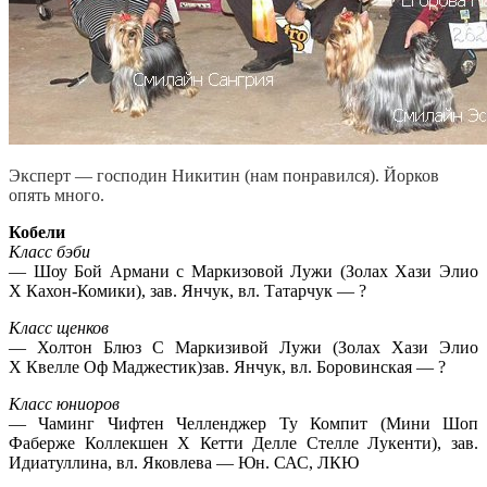
Эксперт — господин Никитин (нам понравился). Йорков
опять много.
Кобели
Класс бэби
— Шоу Бой Армани с Маркизовой Лужи (Золах Хази Элио
Х Кахон-Комики), зав. Янчук, вл. Татарчук — ?
Класс щенков
— Холтон Блюз С Маркизивой Лужи (Золах Хази Элио
Х Квелле Оф Маджестик)зав. Янчук, вл. Боровинская — ?
Класс юниоров
— Чаминг Чифтен Челленджер Ту Компит (Мини Шоп
Фаберже Коллекшен Х Кетти Делле Стелле Лукенти), зав.
Идиатуллина, вл. Яковлева — Юн. САС, ЛКЮ