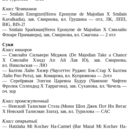
Класс Чемпионов
— Smilain Energizer(Heros Eponyme de Majodian Х Smilain
Kavalkadia), зав. Смирнова, вл. Грушина — отл, ЛК, ЛПП,
BIG, BIS-2!
— Smilain Sparkмan(Heros Eponyme de Majodian Х Смилайн
Флоаре Примавера), зав, Смирнова, вл. Смагина — 2 отл
Суки
Класс юниоров
— Смилайн Сильвери Меджик (De Majodian Take a Chance
Х Смилайн Хэндз Ап Ай Лав Ю), зав. Смирнова,
вл. Никольская — ЛЮ
— Балтик Лайн Хизер (Чаусеттес Руджес Бэк-Стар Х Балтик
Лайн Рио Рита), зав. Комарова, вл. Куприянова — 2отл
— Серебряная Элегия Царевна Будур (Чампинг Чифтен
Фролик Сплендид Х Таррагона), зав. Суханова, вл. Чичель —
оч. хор
Класс промежуточный
— Невский Талисман Стэла (Мини Шоп Джек Пот Ин Вегас
Х Невский Талисман Злата), зав, вл. Турилова — САС
Класс открытый
— Hatzlaha Mi Kochav Ha-Carmel (Bar Mazal Mi Kochav Ha-