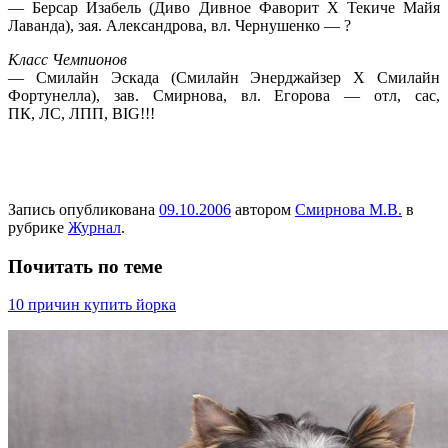
— Берсар Изабель (Диво Дивное Фаворит Х Текиче Майя
Лаванда), зая. Александрова, вл. Чернушенко — ?
Класс Чемпионов
— Смилайн Эскада (Смилайн Энерджайзер Х Смилайн
Фортунелла), зав. Смирнова, вл. Егорова — отл, сас,
ПК, ЛС, ЛПП, BIG!!!
Запись опубликована
09.10.2006
автором
Смирнова М.В.
в
рубрике
Журнал
.
Почитать по теме
10 причин купить йорка