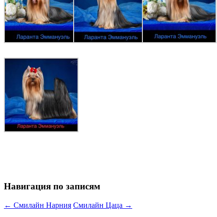
Навигация по записям
←
Смилайн Нарния
Смилайн Цаца
→