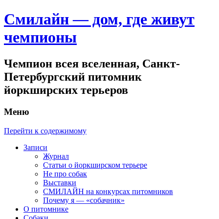
Смилайн — дом, где живут
чемпионы
Чемпион всея вселенная, Санкт-
Петербургский питомник
йоркширских терьеров
Меню
Перейти к содержимому
Записи
Журнал
Статьи о йоркширском терьере
Не про собак
Выставки
СМИЛАЙН на конкурсах питомников
Почему я — «собачник»
О питомнике
Собаки