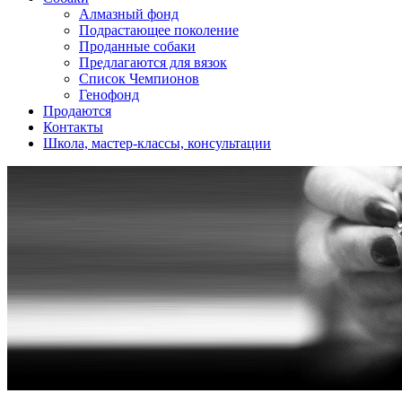
Алмазный фонд
Подрастающее поколение
Проданные собаки
Предлагаются для вязок
Список Чемпионов
Генофонд
Продаются
Контакты
Школа, мастер-классы, консультации